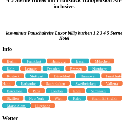
4 5 Sterne Hotels mit Frühstück Halbpension All-
inclusive.
last-minute Pauschalreise Luxor billig buchen 1 2 3 4 5 Sterne
Hotel
Info
Berlin
Frankfurt
Hamburg
Basel
München
Köln
Leipzig
Dresden
Bremen
Nürnberg
Rostock
Stuttgart
Düsseldorf
Hannover
Frankfurt-
Hahn
Karlsruhe
Saarbrücken
Zweibrücken
Valletta
Barcelona
Paris
London
Rom
Sardinien
Sizilien
New York
Wien
Kairo
Sharm El Sheikh
Marsa Alam
Hurghada
Wetter