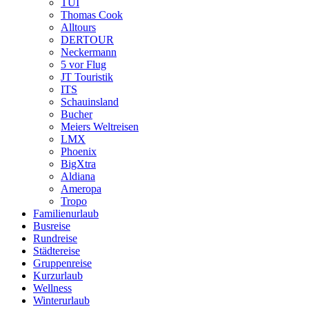
TUI
Thomas Cook
Alltours
DERTOUR
Neckermann
5 vor Flug
JT Touristik
ITS
Schauinsland
Bucher
Meiers Weltreisen
LMX
Phoenix
BigXtra
Aldiana
Ameropa
Tropo
Familienurlaub
Busreise
Rundreise
Städtereise
Gruppenreise
Kurzurlaub
Wellness
Winterurlaub