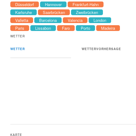
Düsseldorf
Hannover
Frankfurt-Hahn
Karlsruhe
Saarbrücken
Zweibrücken
Valletta
Barcelona
Valencia
London
Paris
Lissabon
Faro
Porto
Madeira
WETTER
WETTER
WETTERVORHERSAGE
KARTE