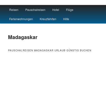
Main menu
Reisen
Pauschalreisen
Hotel
Flüge
Skip to primary content
Skip to secondary content
Travel : De
Ferienwohnungen
Kreuzfahrten
Hilfe
Madagaskar
PAUSCHALREISEN MADAGASKAR URLAUB GÜNSTIG BUCHEN