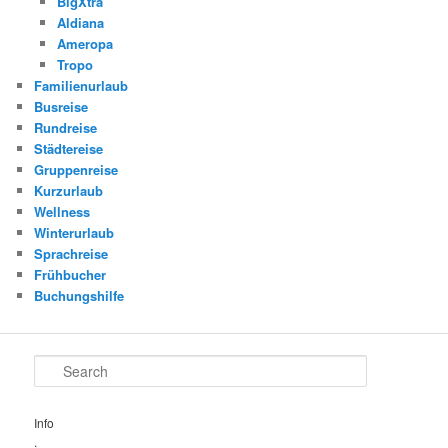
BigXtra
Aldiana
Ameropa
Tropo
Familienurlaub
Busreise
Rundreise
Städtereise
Gruppenreise
Kurzurlaub
Wellness
Winterurlaub
Sprachreise
Frühbucher
Buchungshilfe
Search
Info
.