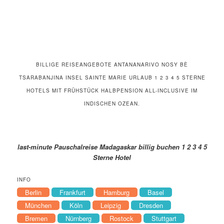
BILLIGE REISEANGEBOTE ANTANANARIVO NOSY BÈ
TSARABANJINA INSEL SAINTE MARIE URLAUB 1 2 3 4 5 STERNE
HOTELS MIT FRÜHSTÜCK HALBPENSION ALL-INCLUSIVE IM
INDISCHEN OZEAN.
last-minute Pauschalreise Madagaskar billig buchen 1 2 3 4 5
Sterne Hotel
INFO
Berlin
Frankfurt
Hamburg
Basel
München
Köln
Leipzig
Dresden
Bremen
Nürnberg
Rostock
Stuttgart