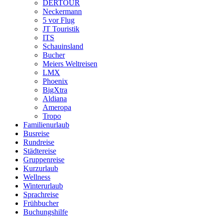
DERTOUR
Neckermann
5 vor Flug
JT Touristik
ITS
Schauinsland
Bucher
Meiers Weltreisen
LMX
Phoenix
BigXtra
Aldiana
Ameropa
Tropo
Familienurlaub
Busreise
Rundreise
Städtereise
Gruppenreise
Kurzurlaub
Wellness
Winterurlaub
Sprachreise
Frühbucher
Buchungshilfe