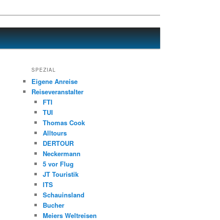
SPEZIAL
Eigene Anreise
Reiseveranstalter
FTI
TUI
Thomas Cook
Alltours
DERTOUR
Neckermann
5 vor Flug
JT Touristik
ITS
Schauinsland
Bucher
Meiers Weltreisen