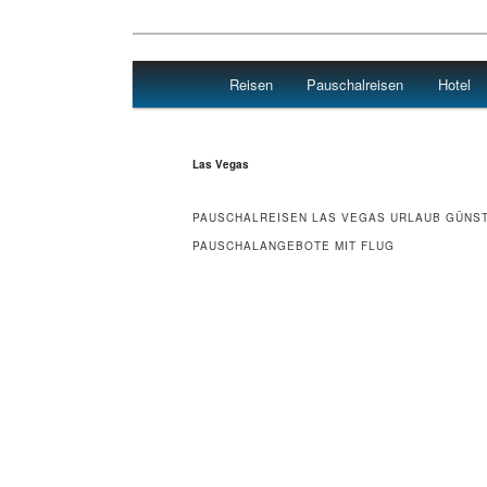
Main menu
Reisen
Pauschalreisen
Hotel
Skip to primary content
Skip to secondary content
Travel : De
Las Vegas
PAUSCHALREISEN LAS VEGAS URLAUB GÜNS
PAUSCHALANGEBOTE MIT FLUG