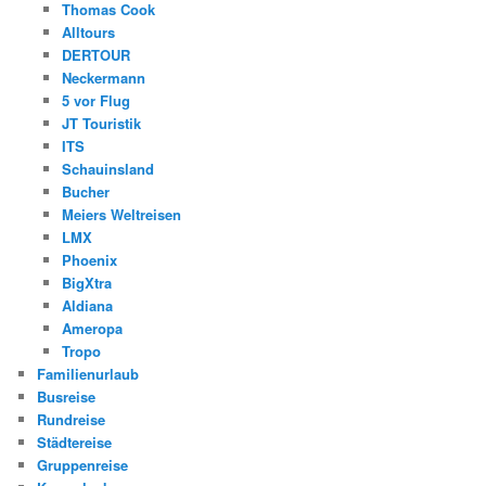
Thomas Cook
Alltours
DERTOUR
Neckermann
5 vor Flug
JT Touristik
ITS
Schauinsland
Bucher
Meiers Weltreisen
LMX
Phoenix
BigXtra
Aldiana
Ameropa
Tropo
Familienurlaub
Busreise
Rundreise
Städtereise
Gruppenreise