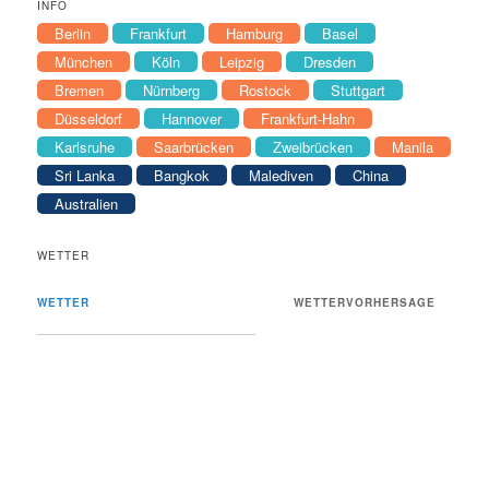
INFO
Berlin
Frankfurt
Hamburg
Basel
München
Köln
Leipzig
Dresden
Bremen
Nürnberg
Rostock
Stuttgart
Düsseldorf
Hannover
Frankfurt-Hahn
Karlsruhe
Saarbrücken
Zweibrücken
Manila
Sri Lanka
Bangkok
Malediven
China
Australien
WETTER
WETTER
WETTERVORHERSAGE