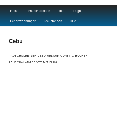
Main menu
Reisen
Pauschalreisen
Hotel
Flüge
Skip to primary content
Skip to secondary content
Travel : De
Ferienwohnungen
Kreuzfahrten
Hilfe
Cebu
PAUSCHALREISEN CEBU URLAUB GÜNSTIG BUCHEN
PAUSCHALANGEBOTE MIT FLUG