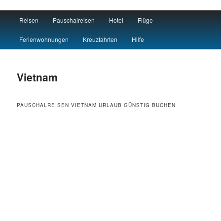
Main menu
Reisen
Pauschalreisen
Hotel
Flüge
Skip to primary content
Skip to secondary content
Reisen Hotel Flug
Ferienwohnungen
Kreuzfahrten
Hilfe
Vietnam
PAUSCHALREISEN VIETNAM URLAUB GÜNSTIG BUCHEN