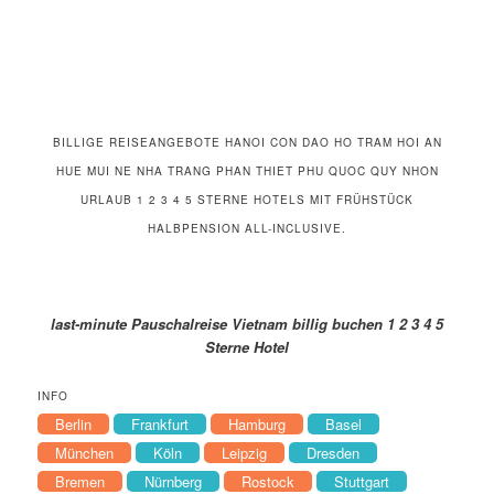
BILLIGE REISEANGEBOTE HANOI CON DAO HO TRAM HOI AN
HUE MUI NE NHA TRANG PHAN THIET PHU QUOC QUY NHON
URLAUB 1 2 3 4 5 STERNE HOTELS MIT FRÜHSTÜCK
HALBPENSION ALL-INCLUSIVE.
last-minute Pauschalreise Vietnam billig buchen 1 2 3 4 5
Sterne Hotel
INFO
Berlin
Frankfurt
Hamburg
Basel
München
Köln
Leipzig
Dresden
Bremen
Nürnberg
Rostock
Stuttgart