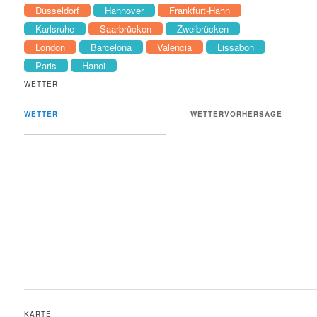
Düsseldorf
Hannover
Frankfurt-Hahn
Karlsruhe
Saarbrücken
Zweibrücken
London
Barcelona
Valencia
Lissabon
Paris
Hanoi
WETTER
WETTER
WETTERVORHERSAGE
KARTE