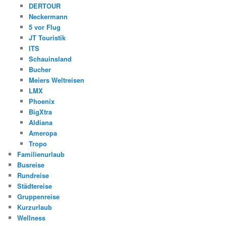
DERTOUR
Neckermann
5 vor Flug
JT Touristik
ITS
Schauinsland
Bucher
Meiers Weltreisen
LMX
Phoenix
BigXtra
Aldiana
Ameropa
Tropo
Familienurlaub
Busreise
Rundreise
Städtereise
Gruppenreise
Kurzurlaub
Wellness