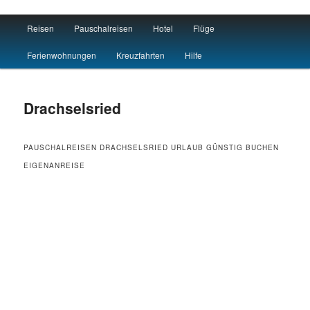
Main menu
Reisen
Pauschalreisen
Hotel
Flüge
Skip to primary content
Skip to secondary content
Reisen Hotel Flug
Ferienwohnungen
Kreuzfahrten
Hilfe
Drachselsried
PAUSCHALREISEN DRACHSELSRIED URLAUB GÜNSTIG BUCHEN
EIGENANREISE