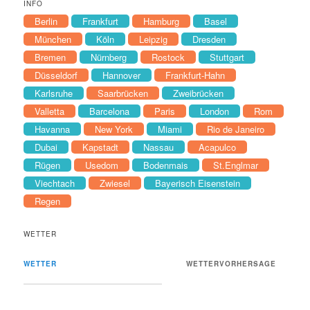
INFO
Berlin
Frankfurt
Hamburg
Basel
München
Köln
Leipzig
Dresden
Bremen
Nürnberg
Rostock
Stuttgart
Düsseldorf
Hannover
Frankfurt-Hahn
Karlsruhe
Saarbrücken
Zweibrücken
Valletta
Barcelona
Paris
London
Rom
Havanna
New York
Miami
Rio de Janeiro
Dubai
Kapstadt
Nassau
Acapulco
Rügen
Usedom
Bodenmais
St.Englmar
Viechtach
Zwiesel
Bayerisch Eisenstein
Regen
WETTER
WETTER
WETTERVORHERSAGE