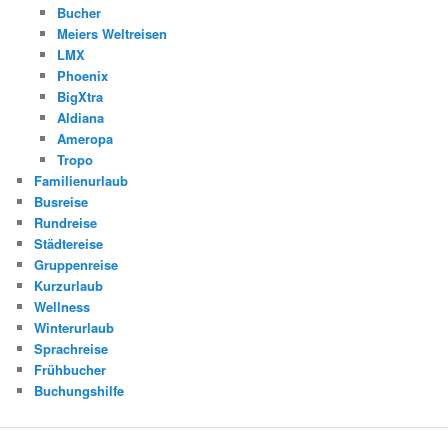
Bucher
Meiers Weltreisen
LMX
Phoenix
BigXtra
Aldiana
Ameropa
Tropo
Familienurlaub
Busreise
Rundreise
Städtereise
Gruppenreise
Kurzurlaub
Wellness
Winterurlaub
Sprachreise
Frühbucher
Buchungshilfe