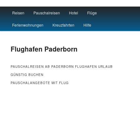
Main menu
Reisen
Pauschalreisen
Hotel
Flüge
Skip to primary content
Skip to secondary content
Flug Hotel
Ferienwohnungen
Kreuzfahrten
Hilfe
Flughafen Paderborn
PAUSCHALREISEN AB PADERBORN FLUGHAFEN URLAUB
GÜNSTIG BUCHEN
PAUSCHALANGEBOTE MIT FLUG