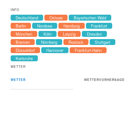
INFO
Deutschland
Ostsee
Bayerischen Wald
Berlin
Nordsee
Hamburg
Frankfurt
München
Köln
Leipzig
Dresden
Bremen
Nürnberg
Rostock
Stuttgart
Düsseldorf
Hannover
Frankfurt-Hahn
Karlsruhe
WETTER
WETTER
WETTERVORHERSAGE