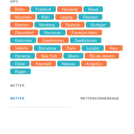
INFO
Berlin
Frankfurt
Hamburg
Basel
München
Köln
Leipzig
Dresden
Bremen
Nürnberg
Rostock
Stuttgart
Düsseldorf
Hannover
Frankfurt-Hahn
Karlsruhe
Saarbrücken
Zweibrücken
Valletta
Barcelona
Paris
London
Rom
Havanna
New York
Miami
Rio de Janeiro
Dubai
Kapstadt
Nassau
Acapulco
Rügen
WETTER
WETTER
WETTERVORHERSAGE