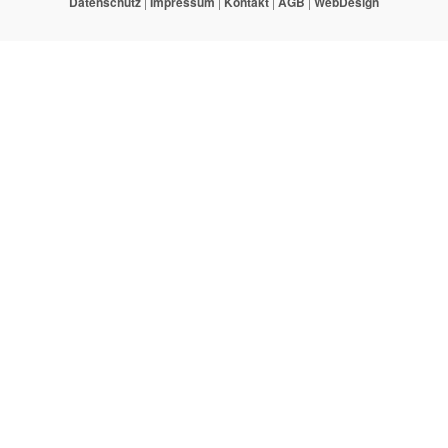
Datenschutz
|
Impressum
|
Kontakt
|
AGB
|
WebDesign