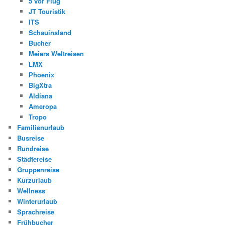
5 vor Flug
JT Touristik
ITS
Schauinsland
Bucher
Meiers Weltreisen
LMX
Phoenix
BigXtra
Aldiana
Ameropa
Tropo
Familienurlaub
Busreise
Rundreise
Städtereise
Gruppenreise
Kurzurlaub
Wellness
Winterurlaub
Sprachreise
Frühbucher