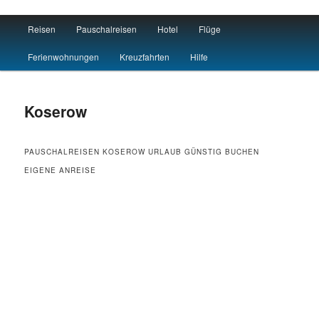
Main menu
Reisen
Pauschalreisen
Hotel
Flüge
Skip to primary content
Skip to secondary content
Reisen Hotel Flug
Ferienwohnungen
Kreuzfahrten
Hilfe
Koserow
PAUSCHALREISEN KOSEROW URLAUB GÜNSTIG BUCHEN
EIGENE ANREISE