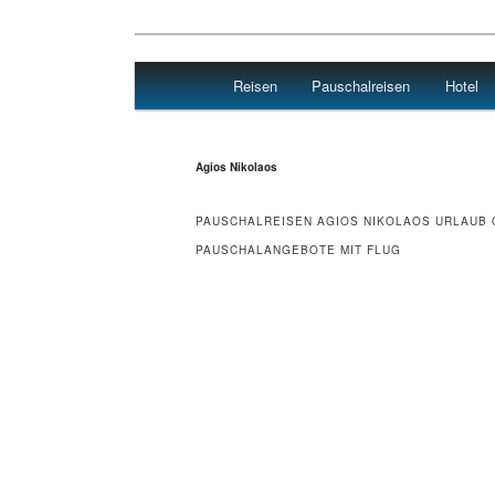
Main menu
Reisen
Pauschalreisen
Hotel
Skip to primary content
Skip to secondary content
Reisen Hotel Flug
Agios Nikolaos
PAUSCHALREISEN AGIOS NIKOLAOS URLAUB 
PAUSCHALANGEBOTE MIT FLUG