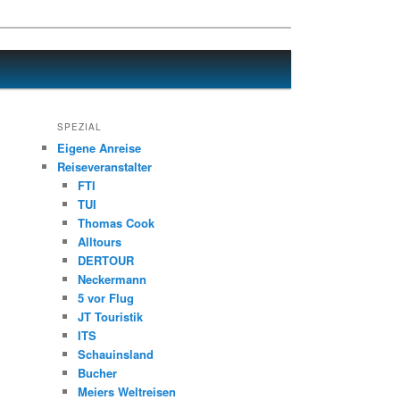
SPEZIAL
Eigene Anreise
Reiseveranstalter
FTI
TUI
Thomas Cook
Alltours
DERTOUR
Neckermann
5 vor Flug
JT Touristik
ITS
Schauinsland
Bucher
Meiers Weltreisen