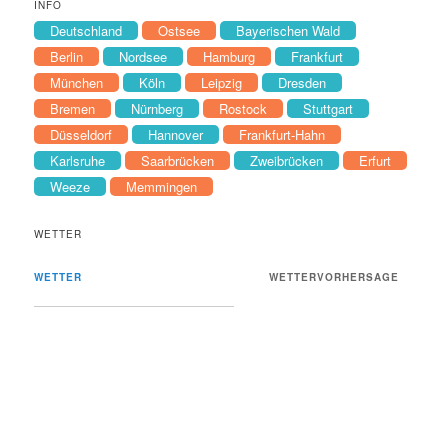
INFO
Deutschland
Ostsee
Bayerischen Wald
Berlin
Nordsee
Hamburg
Frankfurt
München
Köln
Leipzig
Dresden
Bremen
Nürnberg
Rostock
Stuttgart
Düsseldorf
Hannover
Frankfurt-Hahn
Karlsruhe
Saarbrücken
Zweibrücken
Erfurt
Weeze
Memmingen
WETTER
WETTER
WETTERVORHERSAGE