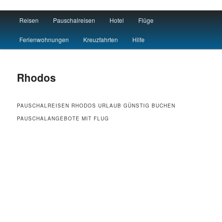
Main menu
Reisen
Pauschalreisen
Hotel
Flüge
Skip to primary content
Skip to secondary content
Reisen Hotel Flug
Ferienwohnungen
Kreuzfahrten
Hilfe
Rhodos
PAUSCHALREISEN RHODOS URLAUB GÜNSTIG BUCHEN
PAUSCHALANGEBOTE MIT FLUG