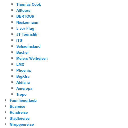
Thomas Cook
Alltours
DERTOUR
Neckermann
5 vor Flug
JT Touristik
ITS
Schauinsland
Bucher
Meiers Weltreisen
LMX
Phoenix
BigXtra
Aldiana
Ameropa
Tropo
Familienurlaub
Busreise
Rundreise
Städtereise
Gruppenreise