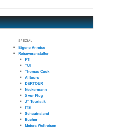
SPEZIAL
Eigene Anreise
Reiseveranstalter
FTI
TUI
Thomas Cook
Alltours
DERTOUR
Neckermann
5 vor Flug
JT Touristik
ITS
Schauinsland
Bucher
Meiers Weltreisen