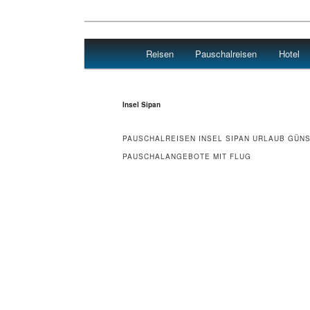
Main menu
Reisen
Pauschalreisen
Hotel
Skip to primary content
Skip to secondary content
Reisen Hotel Flug
Insel Sipan
PAUSCHALREISEN INSEL SIPAN URLAUB GÜN
PAUSCHALANGEBOTE MIT FLUG