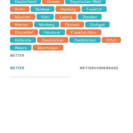
Deutschland
Ostsee
Bayerischen Wald
Berlin
Nordsee
Hamburg
Frankfurt
München
Köln
Leipzig
Dresden
Bremen
Nürnberg
Rostock
Stuttgart
Düsseldorf
Hannover
Frankfurt-Hahn
Karlsruhe
Saarbrücken
Zweibrücken
Erfurt
Weeze
Memmingen
WETTER
WETTER
WETTERVORHERSAGE