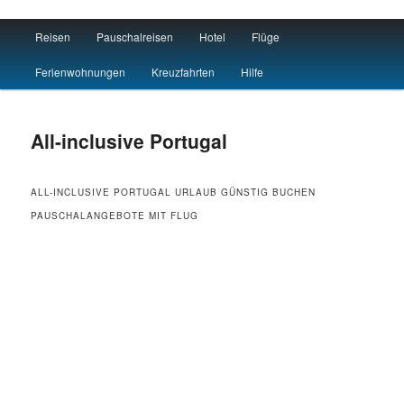
Main menu
Reisen
Pauschalreisen
Hotel
Flüge
Skip to primary content
Skip to secondary content
Reisen Hotel Flug
Ferienwohnungen
Kreuzfahrten
Hilfe
All-inclusive Portugal
ALL-INCLUSIVE PORTUGAL URLAUB GÜNSTIG BUCHEN
PAUSCHALANGEBOTE MIT FLUG