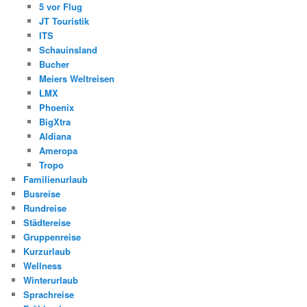
5 vor Flug
JT Touristik
ITS
Schauinsland
Bucher
Meiers Weltreisen
LMX
Phoenix
BigXtra
Aldiana
Ameropa
Tropo
Familienurlaub
Busreise
Rundreise
Städtereise
Gruppenreise
Kurzurlaub
Wellness
Winterurlaub
Sprachreise