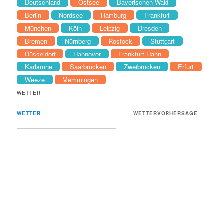
Deutschland
Ostsee
Bayerischen Wald
Berlin
Nordsee
Hamburg
Frankfurt
München
Köln
Leipzig
Dresden
Bremen
Nürnberg
Rostock
Stuttgart
Düsseldorf
Hannover
Frankfurt-Hahn
Karlsruhe
Saarbrücken
Zweibrücken
Erfurt
Weeze
Memmingen
WETTER
WETTER
WETTERVORHERSAGE