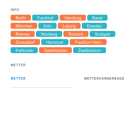
INFO
Berlin
Frankfurt
Hamburg
Basel
München
Köln
Leipzig
Dresden
Bremen
Nürnberg
Rostock
Stuttgart
Düsseldorf
Hannover
Frankfurt-Hahn
Karlsruhe
Saarbrücken
Zweibrücken
WETTER
WETTER
WETTERVORHERSAGE