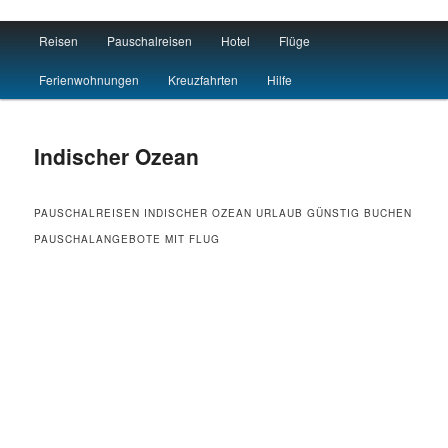
Main menu
Reisen
Pauschalreisen
Hotel
Flüge
Skip to primary content
Skip to secondary content
Reisen Hotel Flug
Ferienwohnungen
Kreuzfahrten
Hilfe
Indischer Ozean
PAUSCHALREISEN INDISCHER OZEAN URLAUB GÜNSTIG BUCHEN
PAUSCHALANGEBOTE MIT FLUG