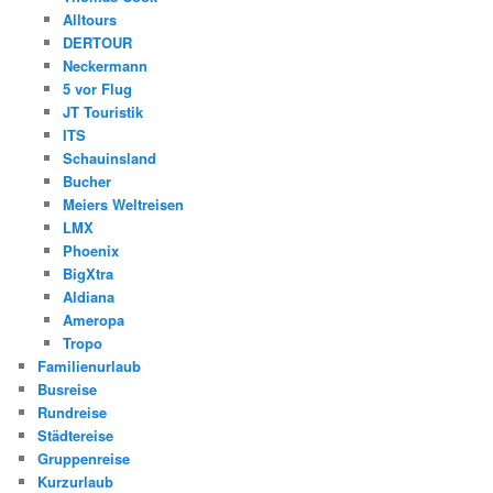
Alltours
DERTOUR
Neckermann
5 vor Flug
JT Touristik
ITS
Schauinsland
Bucher
Meiers Weltreisen
LMX
Phoenix
BigXtra
Aldiana
Ameropa
Tropo
Familienurlaub
Busreise
Rundreise
Städtereise
Gruppenreise
Kurzurlaub