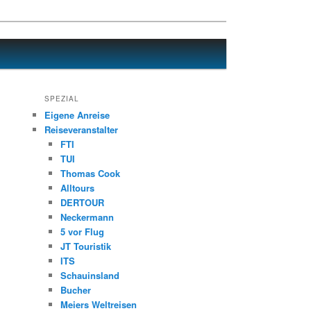
SPEZIAL
Eigene Anreise
Reiseveranstalter
FTI
TUI
Thomas Cook
Alltours
DERTOUR
Neckermann
5 vor Flug
JT Touristik
ITS
Schauinsland
Bucher
Meiers Weltreisen