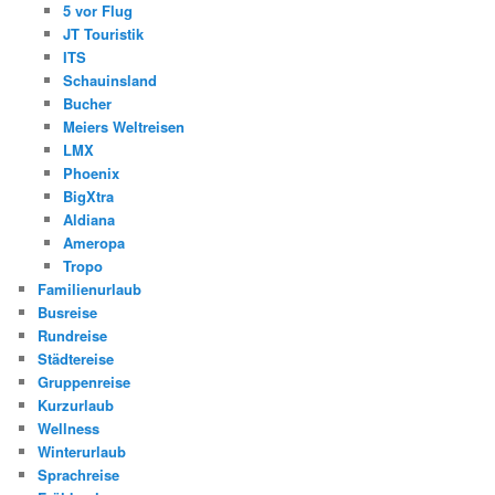
5 vor Flug
JT Touristik
ITS
Schauinsland
Bucher
Meiers Weltreisen
LMX
Phoenix
BigXtra
Aldiana
Ameropa
Tropo
Familienurlaub
Busreise
Rundreise
Städtereise
Gruppenreise
Kurzurlaub
Wellness
Winterurlaub
Sprachreise