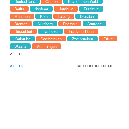
Deutschland
Ostsee
Bayerischen Wald
Berlin
Nordsee
Hamburg
Frankfurt
München
Köln
Leipzig
Dresden
Bremen
Nürnberg
Rostock
Stuttgart
Düsseldorf
Hannover
Frankfurt-Hahn
Karlsruhe
Saarbrücken
Zweibrücken
Erfurt
Weeze
Memmingen
WETTER
WETTER
WETTERVORHERSAGE