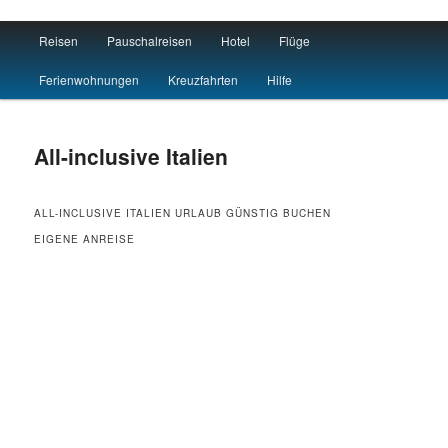
Main menu
Reisen
Pauschalreisen
Hotel
Flüge
Skip to primary content
Skip to secondary content
Reisen Hotel Flug
Ferienwohnungen
Kreuzfahrten
Hilfe
All-inclusive Italien
ALL-INCLUSIVE ITALIEN URLAUB GÜNSTIG BUCHEN
EIGENE ANREISE