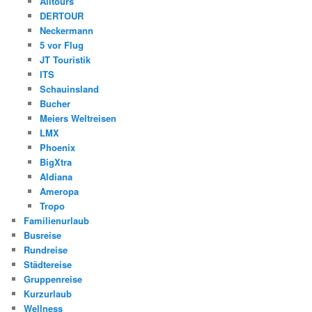
Alltours
DERTOUR
Neckermann
5 vor Flug
JT Touristik
ITS
Schauinsland
Bucher
Meiers Weltreisen
LMX
Phoenix
BigXtra
Aldiana
Ameropa
Tropo
Familienurlaub
Busreise
Rundreise
Städtereise
Gruppenreise
Kurzurlaub
Wellness