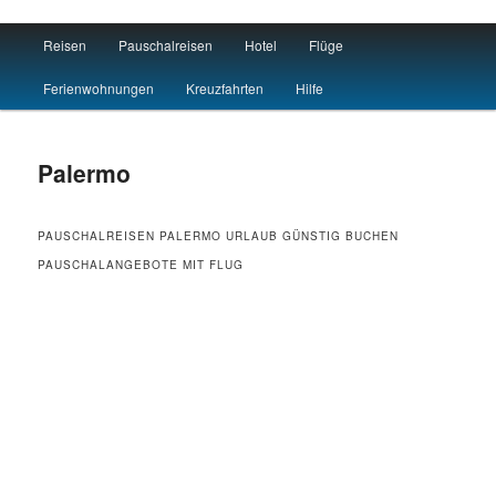
Main menu
Reisen
Pauschalreisen
Hotel
Flüge
Skip to primary content
Skip to secondary content
Travel : De
Ferienwohnungen
Kreuzfahrten
Hilfe
Palermo
PAUSCHALREISEN PALERMO URLAUB GÜNSTIG BUCHEN
PAUSCHALANGEBOTE MIT FLUG