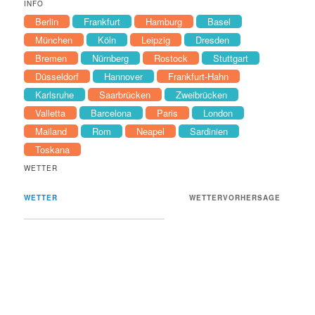
INFO
Berlin
Frankfurt
Hamburg
Basel
München
Köln
Leipzig
Dresden
Bremen
Nürnberg
Rostock
Stuttgart
Düsseldorf
Hannover
Frankfurt-Hahn
Karlsruhe
Saarbrücken
Zweibrücken
Valletta
Barcelona
Paris
London
Mailand
Rom
Neapel
Sardinien
Toskana
WETTER
WETTER
WETTERVORHERSAGE