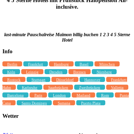
4 5 Sterne Hotels mit Frühstück Halbpension All-
inclusive.
last-minute Pauschalreise Maimon billig buchen 1 2 3 4 5 Sterne
Hotel
Info
Berlin
Frankfurt
Hamburg
Basel
München
Köln
Leipzig
Dresden
Bremen
Nürnberg
Rostock
Stuttgart
Düsseldorf
Hannover
Frankfurt-
Hahn
Karlsruhe
Saarbrücken
Zweibrücken
Valletta
Barcelona
Paris
London
Mailand
Rom
Punta
Cana
Santo Domingo
Samana
Puerto Plata
Wetter