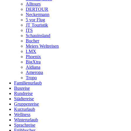
Alltours
DERTOUR
Neckermann
5 vor Flug
JT Touristik
ITS
Schauinsland
Bucher
Meiers Weltreisen
LMX
Phoenix
BigXtra
Aldiana
Ameropa
Tropo
Familienurlaub
Busreise
Rundreise
Städtereise
Gruppenreise
Kurzurlaub
Wellness
Winterurlaub
Sprachreise
Frühbucher