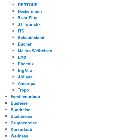
DERTOUR
Neckermann
5 vor Flug
JT Touristik
ITS
Schauinsland
Bucher
Meiers Weltreisen
LMX
Phoenix
BigXtra
Aldiana
Ameropa
Tropo
Familienurlaub
Busreise
Rundreise
Städtereise
Gruppenreise
Kurzurlaub
Wellness