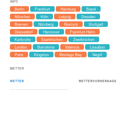
INFO
Berlin
Frankfurt
Hamburg
Basel
München
Köln
Leipzig
Dresden
Bremen
Nürnberg
Rostock
Stuttgart
Düsseldorf
Hannover
Frankfurt-Hahn
Karlsruhe
Saarbrücken
Zweibrücken
London
Barcelona
Valencia
Lissabon
Paris
Kingston
Montego Bay
Negril
WETTER
WETTER
WETTERVORHERSAGE