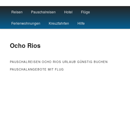
Main menu
Reisen
Pauschalreisen
Hotel
Flüge
Skip to primary content
Skip to secondary content
Reisen Hotel Flug
Ferienwohnungen
Kreuzfahrten
Hilfe
Ocho Rios
PAUSCHALREISEN OCHO RIOS URLAUB GÜNSTIG BUCHEN
PAUSCHALANGEBOTE MIT FLUG