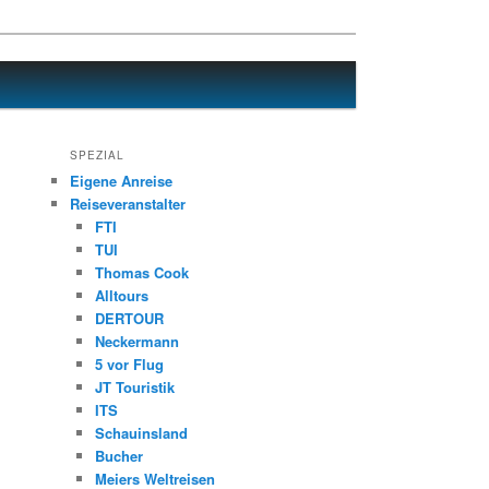
SPEZIAL
Eigene Anreise
Reiseveranstalter
FTI
TUI
Thomas Cook
Alltours
DERTOUR
Neckermann
5 vor Flug
JT Touristik
ITS
Schauinsland
Bucher
Meiers Weltreisen