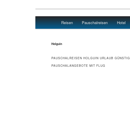
Main menu
Reisen
Pauschalreisen
Hotel
Skip to primary content
Skip to secondary content
Travel : De
Holguin
PAUSCHALREISEN HOLGUIN URLAUB GÜNSTI
PAUSCHALANGEBOTE MIT FLUG