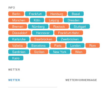
INFO
Berlin
Frankfurt
Hamburg
Basel
München
Köln
Leipzig
Dresden
Bremen
Nürnberg
Rostock
Stuttgart
Düsseldorf
Hannover
Frankfurt-Hahn
Karlsruhe
Saarbrücken
Zweibrücken
Valletta
Barcelona
Paris
London
Rom
Sardinien
Sizilien
New York
Wien
Kairo
WETTER
WETTER
WETTERVORHERSAGE