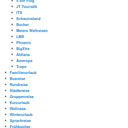
5 vor Flug
JT Touristik
ITS
Schauinsland
Bucher
Meiers Weltreisen
LMX
Phoenix
BigXtra
Aldiana
Ameropa
Tropo
Familienurlaub
Busreise
Rundreise
Städtereise
Gruppenreise
Kurzurlaub
Wellness
Winterurlaub
Sprachreise
Frühbucher