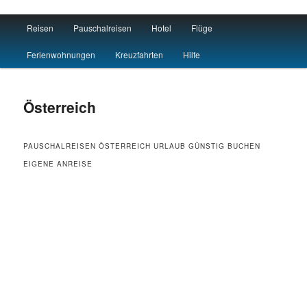
Main menu
Reisen
Pauschalreisen
Hotel
Flüge
Skip to primary content
Skip to secondary content
Reisen Hotel Flug
Ferienwohnungen
Kreuzfahrten
Hilfe
Österreich
PAUSCHALREISEN ÖSTERREICH URLAUB GÜNSTIG BUCHEN
EIGENE ANREISE