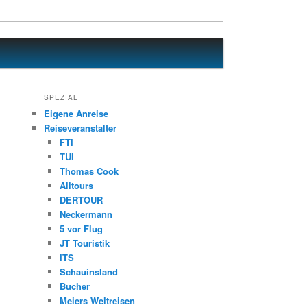
SPEZIAL
Eigene Anreise
Reiseveranstalter
FTI
TUI
Thomas Cook
Alltours
DERTOUR
Neckermann
5 vor Flug
JT Touristik
ITS
Schauinsland
Bucher
Meiers Weltreisen