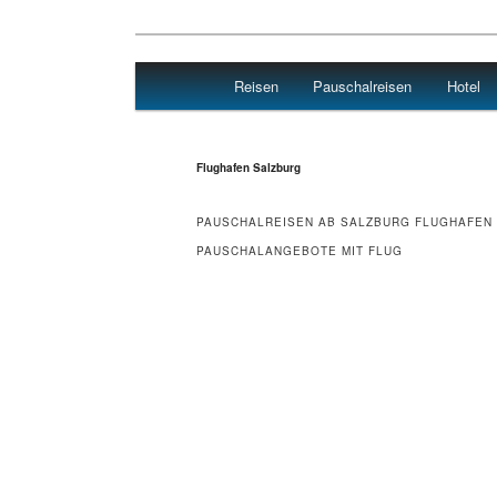
Main menu
Reisen
Pauschalreisen
Hotel
Skip to primary content
Skip to secondary content
Flug Hotel
Flughafen Salzburg
PAUSCHALREISEN AB SALZBURG FLUGHAFEN
PAUSCHALANGEBOTE MIT FLUG