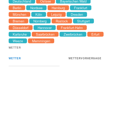
Deutschland
Ostsee
Bayerischen Wald
Berlin
Nordsee
Hamburg
Frankfurt
München
Köln
Leipzig
Dresden
Bremen
Nürnberg
Rostock
Stuttgart
Düsseldorf
Hannover
Frankfurt-Hahn
Karlsruhe
Saarbrücken
Zweibrücken
Erfurt
Weeze
Memmingen
WETTER
WETTER
WETTERVORHERSAGE