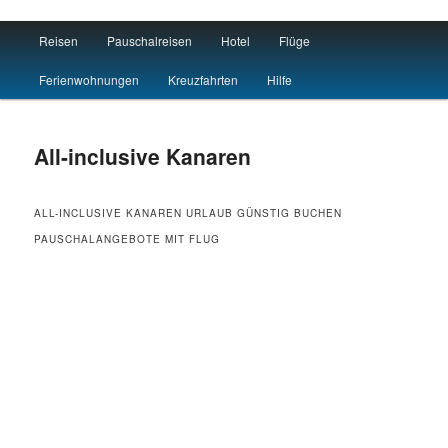
Main menu
Reisen
Pauschalreisen
Hotel
Flüge
Skip to primary content
Skip to secondary content
Reisen Hotel Flug
Ferienwohnungen
Kreuzfahrten
Hilfe
All-inclusive Kanaren
ALL-INCLUSIVE KANAREN URLAUB GÜNSTIG BUCHEN
PAUSCHALANGEBOTE MIT FLUG