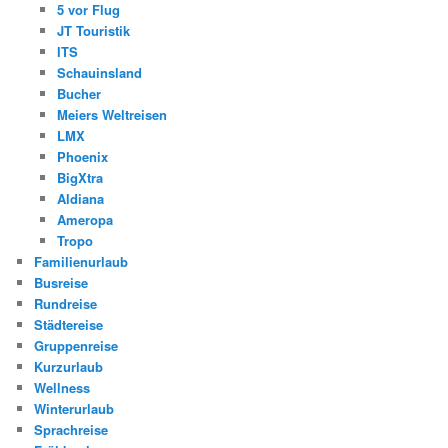
5 vor Flug
JT Touristik
ITS
Schauinsland
Bucher
Meiers Weltreisen
LMX
Phoenix
BigXtra
Aldiana
Ameropa
Tropo
Familienurlaub
Busreise
Rundreise
Städtereise
Gruppenreise
Kurzurlaub
Wellness
Winterurlaub
Sprachreise