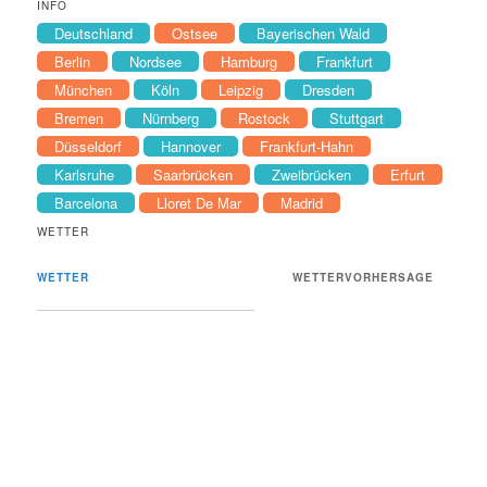
INFO
Deutschland
Ostsee
Bayerischen Wald
Berlin
Nordsee
Hamburg
Frankfurt
München
Köln
Leipzig
Dresden
Bremen
Nürnberg
Rostock
Stuttgart
Düsseldorf
Hannover
Frankfurt-Hahn
Karlsruhe
Saarbrücken
Zweibrücken
Erfurt
Barcelona
Lloret De Mar
Madrid
WETTER
WETTER
WETTERVORHERSAGE