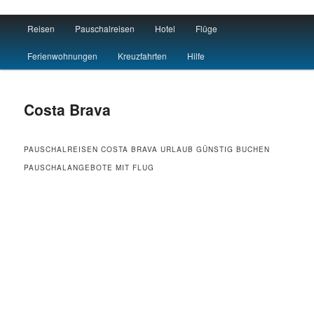
Main menu
Reisen
Pauschalreisen
Hotel
Flüge
Skip to primary content
Skip to secondary content
Reisen Hotel Flug
Ferienwohnungen
Kreuzfahrten
Hilfe
Costa Brava
PAUSCHALREISEN COSTA BRAVA URLAUB GÜNSTIG BUCHEN
PAUSCHALANGEBOTE MIT FLUG