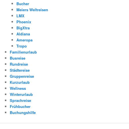
Bucher
Meiers Weltreisen
LMX
Phoenix
BigXtra
Aldiana
Ameropa
Tropo
Familienurlaub
Busreise
Rundreise
Städtereise
Gruppenreise
Kurzurlaub
Wellness
Winterurlaub
Sprachreise
Frühbucher
Buchungshilfe