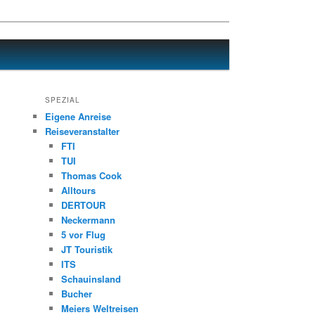
SPEZIAL
Eigene Anreise
Reiseveranstalter
FTI
TUI
Thomas Cook
Alltours
DERTOUR
Neckermann
5 vor Flug
JT Touristik
ITS
Schauinsland
Bucher
Meiers Weltreisen