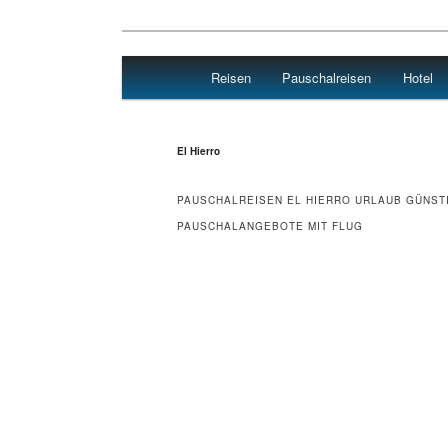
Main menu
Reisen
Pauschalreisen
Hotel
Skip to primary content
Skip to secondary content
Reisen Hotel Flug
El Hierro
PAUSCHALREISEN EL HIERRO URLAUB GÜNST
PAUSCHALANGEBOTE MIT FLUG