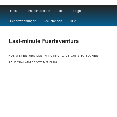
Main menu
Reisen
Pauschalreisen
Hotel
Flüge
Skip to primary content
Skip to secondary content
Reisen Hotel Flug
Ferienwohnungen
Kreuzfahrten
Hilfe
Last-minute Fuerteventura
FUERTEVENTURA LAST-MINUTE URLAUB GÜNSTIG BUCHEN
PAUSCHALANGEBOTE MIT FLUG