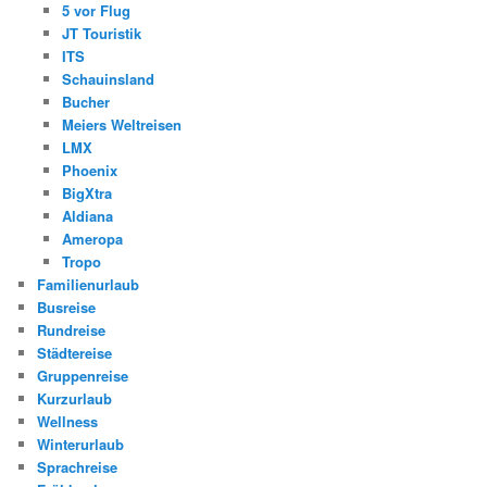
5 vor Flug
JT Touristik
ITS
Schauinsland
Bucher
Meiers Weltreisen
LMX
Phoenix
BigXtra
Aldiana
Ameropa
Tropo
Familienurlaub
Busreise
Rundreise
Städtereise
Gruppenreise
Kurzurlaub
Wellness
Winterurlaub
Sprachreise