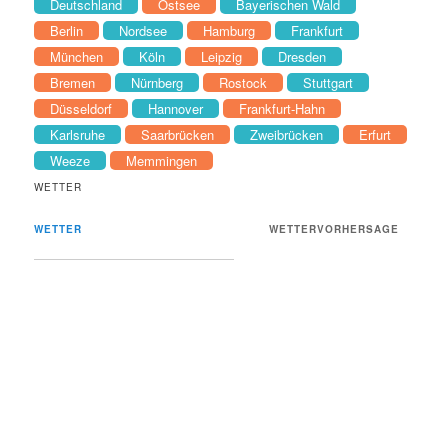
Deutschland
Ostsee
Bayerischen Wald
Berlin
Nordsee
Hamburg
Frankfurt
München
Köln
Leipzig
Dresden
Bremen
Nürnberg
Rostock
Stuttgart
Düsseldorf
Hannover
Frankfurt-Hahn
Karlsruhe
Saarbrücken
Zweibrücken
Erfurt
Weeze
Memmingen
WETTER
WETTER
WETTERVORHERSAGE