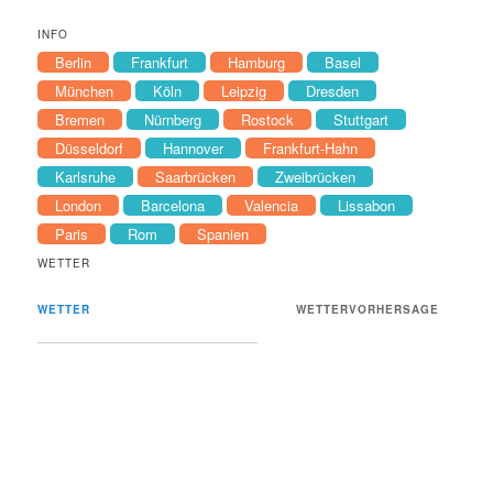
INFO
Berlin
Frankfurt
Hamburg
Basel
München
Köln
Leipzig
Dresden
Bremen
Nürnberg
Rostock
Stuttgart
Düsseldorf
Hannover
Frankfurt-Hahn
Karlsruhe
Saarbrücken
Zweibrücken
London
Barcelona
Valencia
Lissabon
Paris
Rom
Spanien
WETTER
WETTER
WETTERVORHERSAGE