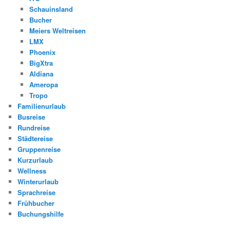
Schauinsland
Bucher
Meiers Weltreisen
LMX
Phoenix
BigXtra
Aldiana
Ameropa
Tropo
Familienurlaub
Busreise
Rundreise
Städtereise
Gruppenreise
Kurzurlaub
Wellness
Winterurlaub
Sprachreise
Frühbucher
Buchungshilfe