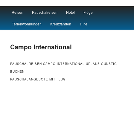
Main menu
Reisen
Pauschalreisen
Hotel
Flüge
Skip to primary content
Skip to secondary content
Reisen Hotel Flug
Ferienwohnungen
Kreuzfahrten
Hilfe
Campo International
PAUSCHALREISEN CAMPO INTERNATIONAL URLAUB GÜNSTIG
BUCHEN
PAUSCHALANGEBOTE MIT FLUG