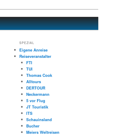
SPEZIAL
Eigene Anreise
Reiseveranstalter
FTI
TUI
Thomas Cook
Alltours
DERTOUR
Neckermann
5 vor Flug
JT Touristik
ITS
Schauinsland
Bucher
Meiers Weltreisen