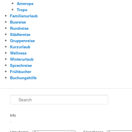
Ameropa
Tropo
Familienurlaub
Busreise
Rundreise
Städtereise
Gruppenreise
Kurzurlaub
Wellness
Winterurlaub
Sprachreise
Frühbucher
Buchungshilfe
Search
Info
.
Urlaubsziel
Erwachsene