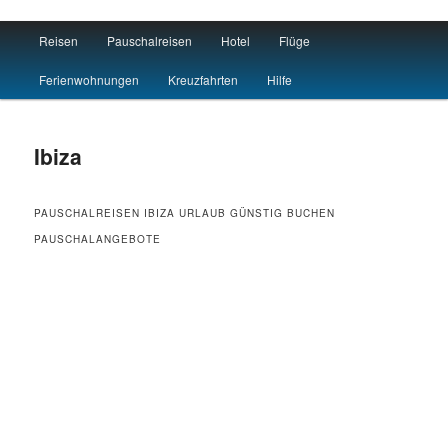
Main menu
Reisen
Pauschalreisen
Hotel
Flüge
Skip to primary content
Skip to secondary content
Reisen Hotel Flug
Ferienwohnungen
Kreuzfahrten
Hilfe
Ibiza
PAUSCHALREISEN IBIZA URLAUB GÜNSTIG BUCHEN
PAUSCHALANGEBOTE