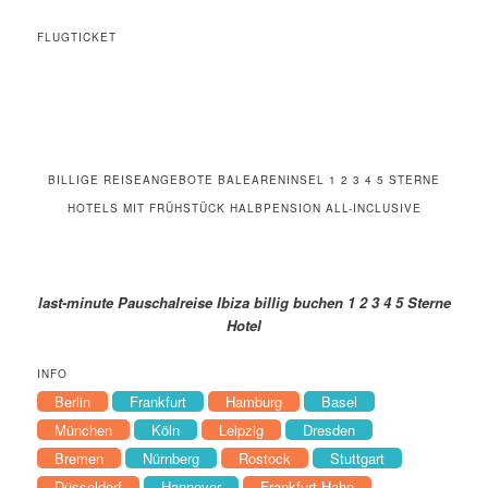
FLUGTICKET
BILLIGE REISEANGEBOTE BALEARENINSEL 1 2 3 4 5 STERNE
HOTELS MIT FRÜHSTÜCK HALBPENSION ALL-INCLUSIVE
last-minute Pauschalreise Ibiza billig buchen 1 2 3 4 5 Sterne
Hotel
INFO
Berlin
Frankfurt
Hamburg
Basel
München
Köln
Leipzig
Dresden
Bremen
Nürnberg
Rostock
Stuttgart
Düsseldorf
Hannover
Frankfurt-Hahn