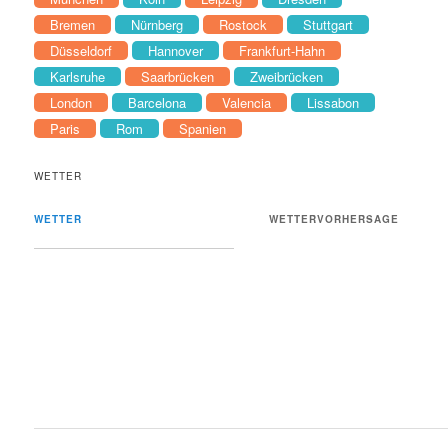
Bremen
Nürnberg
Rostock
Stuttgart
Düsseldorf
Hannover
Frankfurt-Hahn
Karlsruhe
Saarbrücken
Zweibrücken
London
Barcelona
Valencia
Lissabon
Paris
Rom
Spanien
WETTER
WETTER
WETTERVORHERSAGE