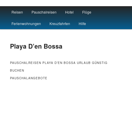
Main menu
Reisen
Pauschalreisen
Hotel
Flüge
Skip to primary content
Skip to secondary content
Reisen Hotel Flug
Ferienwohnungen
Kreuzfahrten
Hilfe
Playa D’en Bossa
PAUSCHALREISEN PLAYA D’EN BOSSA URLAUB GÜNSTIG
BUCHEN
PAUSCHALANGEBOTE