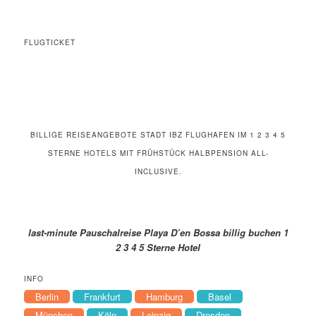
FLUGTICKET
BILLIGE REISEANGEBOTE STADT IBZ FLUGHAFEN IM 1 2 3 4 5
STERNE HOTELS MIT FRÜHSTÜCK HALBPENSION ALL-
INCLUSIVE.
last-minute Pauschalreise Playa D’en Bossa billig buchen 1
2 3 4 5 Sterne Hotel
INFO
Berlin
Frankfurt
Hamburg
Basel
München
Köln
Leipzig
Dresden