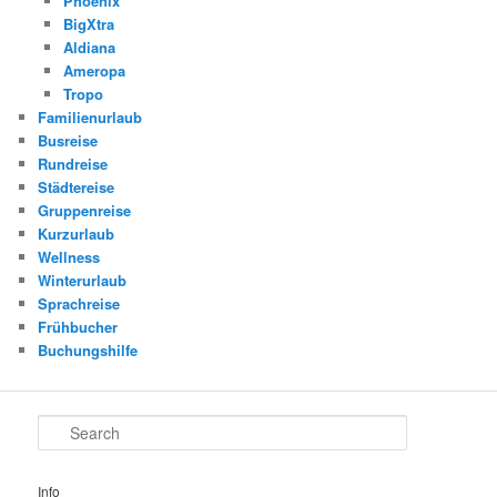
Phoenix
BigXtra
Aldiana
Ameropa
Tropo
Familienurlaub
Busreise
Rundreise
Städtereise
Gruppenreise
Kurzurlaub
Wellness
Winterurlaub
Sprachreise
Frühbucher
Buchungshilfe
Search
Info