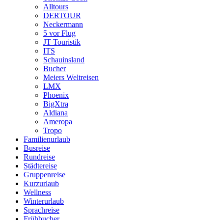
Alltours
DERTOUR
Neckermann
5 vor Flug
JT Touristik
ITS
Schauinsland
Bucher
Meiers Weltreisen
LMX
Phoenix
BigXtra
Aldiana
Ameropa
Tropo
Familienurlaub
Busreise
Rundreise
Städtereise
Gruppenreise
Kurzurlaub
Wellness
Winterurlaub
Sprachreise
Frühbucher