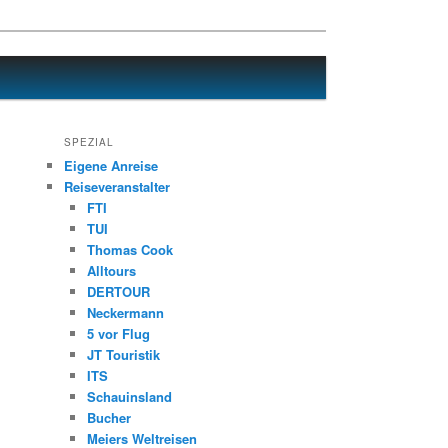
SPEZIAL
Eigene Anreise
Reiseveranstalter
FTI
TUI
Thomas Cook
Alltours
DERTOUR
Neckermann
5 vor Flug
JT Touristik
ITS
Schauinsland
Bucher
Meiers Weltreisen