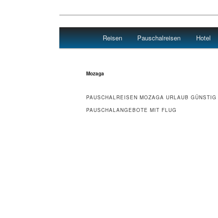
Main menu
Reisen
Pauschalreisen
Hotel
Skip to primary content
Skip to secondary content
Reisen Hotel Flug
Mozaga
PAUSCHALREISEN MOZAGA URLAUB GÜNSTIG
PAUSCHALANGEBOTE MIT FLUG