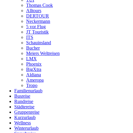
Thomas Cook
Alltours
DERTOUR
Neckermann
5 vor Flug
JT Touristik
ITS
Schauinsland
Bucher
Meiers Weltreisen
LMX
Phoenix
BigXtra
Aldiana
Ameropa
Tropo
Familienurlaub
Busreise
Rundreise
Städtereise
Gruppenreise
Kurzurlaub
Wellness
Winterurlaub