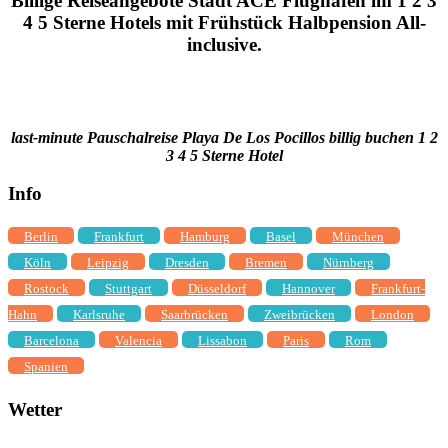
Billige Reiseangebote Stadt ACE Flughafen im 1 2 3
4 5 Sterne Hotels mit Frühstück Halbpension All-
inclusive.
last-minute Pauschalreise Playa De Los Pocillos billig buchen 1 2
3 4 5 Sterne Hotel
Info
Berlin
Frankfurt
Hamburg
Basel
München
Köln
Leipzig
Dresden
Bremen
Nürnberg
Rostock
Stuttgart
Düsseldorf
Hannover
Frankfurt-
Hahn
Karlsruhe
Saarbrücken
Zweibrücken
London
Barcelona
Valencia
Lissabon
Paris
Rom
Spanien
Wetter