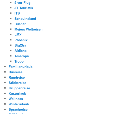
5 vor Flug
JT Touristik
ITS
Schauinsland
Bucher
Meiers Weltreisen
LMX
Phoenix
BigXtra
Aldiana
Ameropa
Tropo
Familienurlaub
Busreise
Rundreise
Städtereise
Gruppenreise
Kurzurlaub
Wellness
Winterurlaub
Sprachreise