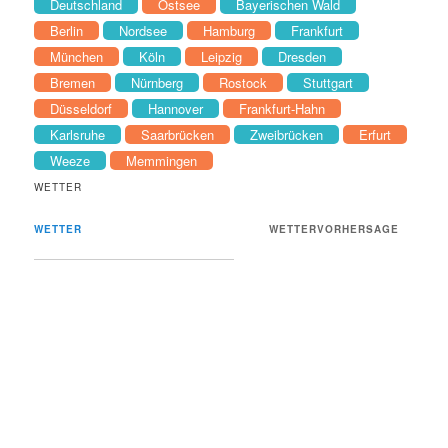
Deutschland
Ostsee
Bayerischen Wald
Berlin
Nordsee
Hamburg
Frankfurt
München
Köln
Leipzig
Dresden
Bremen
Nürnberg
Rostock
Stuttgart
Düsseldorf
Hannover
Frankfurt-Hahn
Karlsruhe
Saarbrücken
Zweibrücken
Erfurt
Weeze
Memmingen
WETTER
WETTER
WETTERVORHERSAGE