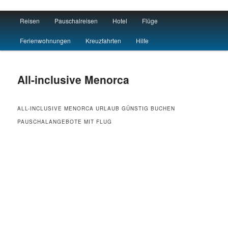
Main menu
Reisen
Pauschalreisen
Hotel
Flüge
Skip to primary content
Skip to secondary content
Reisen Hotel Flug
Ferienwohnungen
Kreuzfahrten
Hilfe
All-inclusive Menorca
ALL-INCLUSIVE MENORCA URLAUB GÜNSTIG BUCHEN
PAUSCHALANGEBOTE MIT FLUG