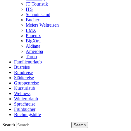
JT Touristik
ITS
Schauinsland
Bucher
Meiers Weltreisen
LMX
Phoenix
BigXtra
Aldiana
Ameropa
Tropo
Familienurlaub
Busreise
Rundreise
Städtereise
Gruppenreise
Kurzurlaub
Wellness
Winterurlaub
Sprachreise
Frühbucher
Buchungshilfe
Search