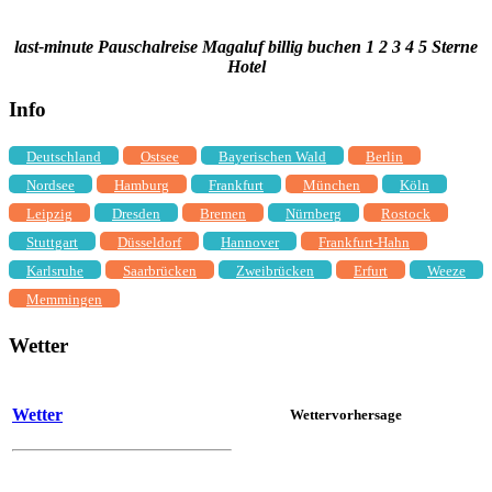
last-minute Pauschalreise Magaluf billig buchen 1 2 3 4 5 Sterne
Hotel
Info
Deutschland
Ostsee
Bayerischen Wald
Berlin
Nordsee
Hamburg
Frankfurt
München
Köln
Leipzig
Dresden
Bremen
Nürnberg
Rostock
Stuttgart
Düsseldorf
Hannover
Frankfurt-Hahn
Karlsruhe
Saarbrücken
Zweibrücken
Erfurt
Weeze
Memmingen
Wetter
Wetter
Wettervorhersage