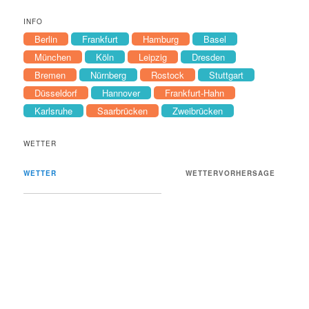
INFO
Berlin
Frankfurt
Hamburg
Basel
München
Köln
Leipzig
Dresden
Bremen
Nürnberg
Rostock
Stuttgart
Düsseldorf
Hannover
Frankfurt-Hahn
Karlsruhe
Saarbrücken
Zweibrücken
WETTER
WETTER
WETTERVORHERSAGE