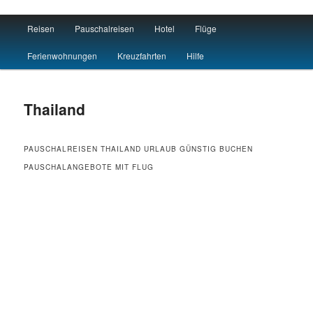
Main menu
Reisen
Pauschalreisen
Hotel
Flüge
Skip to primary content
Skip to secondary content
Reisen Hotel Flug
Ferienwohnungen
Kreuzfahrten
Hilfe
Thailand
PAUSCHALREISEN THAILAND URLAUB GÜNSTIG BUCHEN
PAUSCHALANGEBOTE MIT FLUG