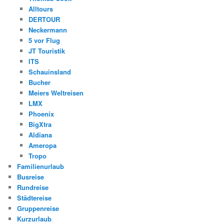
Alltours
DERTOUR
Neckermann
5 vor Flug
JT Touristik
ITS
Schauinsland
Bucher
Meiers Weltreisen
LMX
Phoenix
BigXtra
Aldiana
Ameropa
Tropo
Familienurlaub
Busreise
Rundreise
Städtereise
Gruppenreise
Kurzurlaub