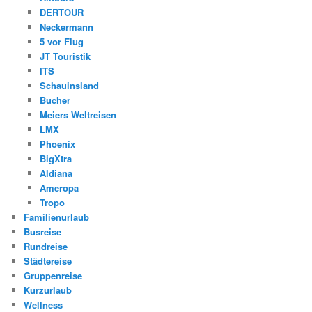
DERTOUR
Neckermann
5 vor Flug
JT Touristik
ITS
Schauinsland
Bucher
Meiers Weltreisen
LMX
Phoenix
BigXtra
Aldiana
Ameropa
Tropo
Familienurlaub
Busreise
Rundreise
Städtereise
Gruppenreise
Kurzurlaub
Wellness