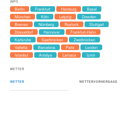
INFO
Berlin
Frankfurt
Hamburg
Basel
München
Köln
Leipzig
Dresden
Bremen
Nürnberg
Rostock
Stuttgart
Düsseldorf
Hannover
Frankfurt-Hahn
Karlsruhe
Saarbrücken
Zweibrücken
Valletta
Barcelona
Paris
London
Istanbul
Antalya
Larnaca
Izmir
WETTER
WETTER
WETTERVORHERSAGE