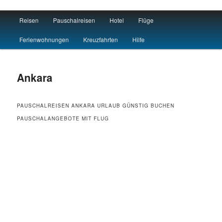
Main menu
Reisen
Pauschalreisen
Hotel
Flüge
Skip to primary content
Skip to secondary content
Travel : De
Ferienwohnungen
Kreuzfahrten
Hilfe
Ankara
PAUSCHALREISEN ANKARA URLAUB GÜNSTIG BUCHEN
PAUSCHALANGEBOTE MIT FLUG