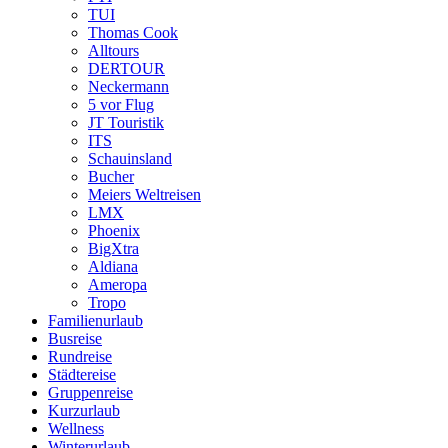
TUI
Thomas Cook
Alltours
DERTOUR
Neckermann
5 vor Flug
JT Touristik
ITS
Schauinsland
Bucher
Meiers Weltreisen
LMX
Phoenix
BigXtra
Aldiana
Ameropa
Tropo
Familienurlaub
Busreise
Rundreise
Städtereise
Gruppenreise
Kurzurlaub
Wellness
Winterurlaub