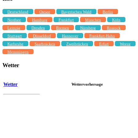
Deutschland
Ostsee
Bayerischen Wald
Berlin
Nordsee
Hamburg
Frankfurt
München
Köln
Leipzig
Dresden
Bremen
Nürnberg
Rostock
Stuttgart
Düsseldorf
Hannover
Frankfurt-Hahn
Karlsruhe
Saarbrücken
Zweibrücken
Erfurt
Weeze
Memmingen
Wetter
Wetter
Wettervorhersage