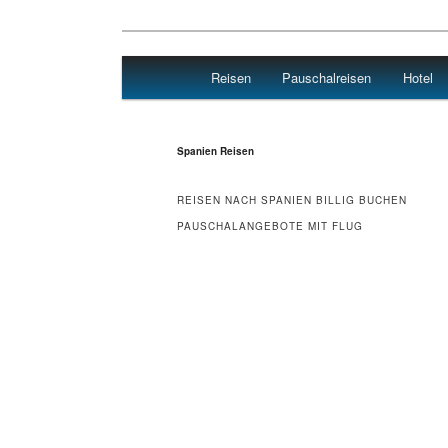
Main menu
Reisen
Pauschalreisen
Hotel
Skip to primary content
Skip to secondary content
Hotel Flug Urlaub
Spanien Reisen
REISEN NACH SPANIEN BILLIG BUCHEN
PAUSCHALANGEBOTE MIT FLUG