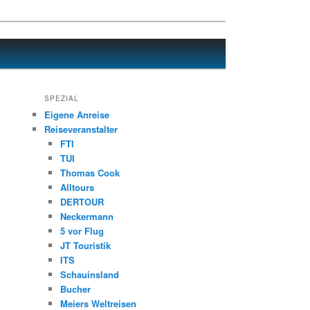
SPEZIAL
Eigene Anreise
Reiseveranstalter
FTI
TUI
Thomas Cook
Alltours
DERTOUR
Neckermann
5 vor Flug
JT Touristik
ITS
Schauinsland
Bucher
Meiers Weltreisen