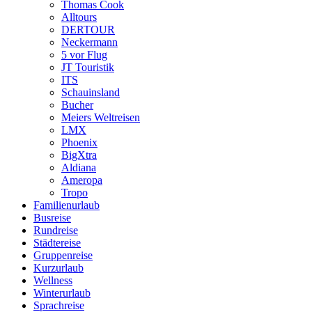
Thomas Cook
Alltours
DERTOUR
Neckermann
5 vor Flug
JT Touristik
ITS
Schauinsland
Bucher
Meiers Weltreisen
LMX
Phoenix
BigXtra
Aldiana
Ameropa
Tropo
Familienurlaub
Busreise
Rundreise
Städtereise
Gruppenreise
Kurzurlaub
Wellness
Winterurlaub
Sprachreise