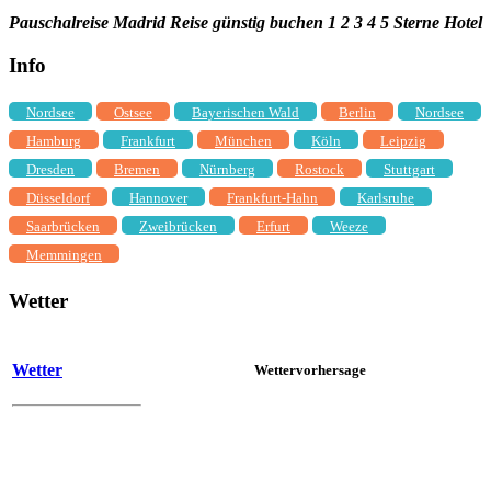
Pauschalreise Madrid Reise günstig buchen 1 2 3 4 5 Sterne Hotel
Info
Nordsee
Ostsee
Bayerischen Wald
Berlin
Nordsee
Hamburg
Frankfurt
München
Köln
Leipzig
Dresden
Bremen
Nürnberg
Rostock
Stuttgart
Düsseldorf
Hannover
Frankfurt-Hahn
Karlsruhe
Saarbrücken
Zweibrücken
Erfurt
Weeze
Memmingen
Wetter
Wetter
Wettervorhersage