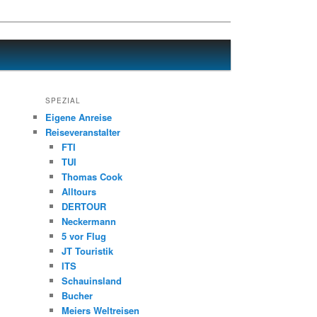
SPEZIAL
Eigene Anreise
Reiseveranstalter
FTI
TUI
Thomas Cook
Alltours
DERTOUR
Neckermann
5 vor Flug
JT Touristik
ITS
Schauinsland
Bucher
Meiers Weltreisen