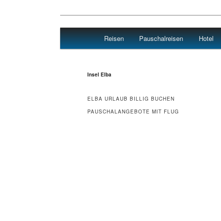
Main menu
Reisen
Pauschalreisen
Hotel
Skip to primary content
Skip to secondary content
Hotel Flug Reisen
Insel Elba
ELBA URLAUB BILLIG BUCHEN
PAUSCHALANGEBOTE MIT FLUG