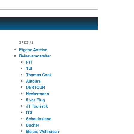
SPEZIAL
Eigene Anreise
Reiseveranstalter
FTI
TUI
Thomas Cook
Alltours
DERTOUR
Neckermann
5 vor Flug
JT Touristik
ITS
Schauinsland
Bucher
Meiers Weltreisen