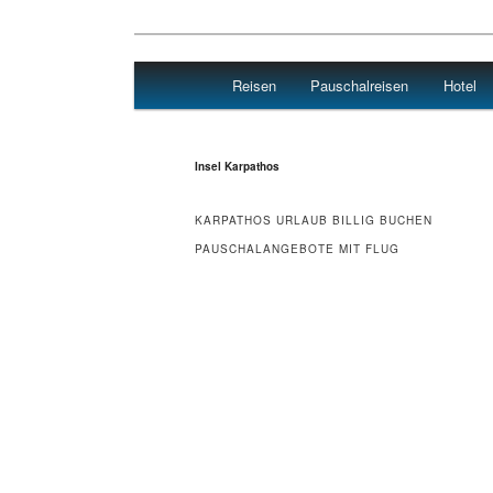
Main menu
Reisen
Pauschalreisen
Hotel
Skip to primary content
Skip to secondary content
Hotel Flug Reisen
Insel Karpathos
KARPATHOS URLAUB BILLIG BUCHEN
PAUSCHALANGEBOTE MIT FLUG