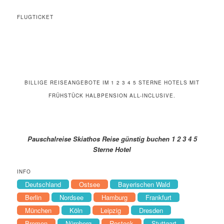
FLUGTICKET
BILLIGE REISEANGEBOTE IM 1 2 3 4 5 STERNE HOTELS MIT
FRÜHSTÜCK HALBPENSION ALL-INCLUSIVE.
Pauschalreise Skiathos Reise günstig buchen 1 2 3 4 5
Sterne Hotel
INFO
Deutschland
Ostsee
Bayerischen Wald
Berlin
Nordsee
Hamburg
Frankfurt
München
Köln
Leipzig
Dresden
Bremen
Nürnberg
Rostock
Stuttgart