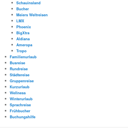
Schauinsland
Bucher
Meiers Weltreisen
LMX
Phoenix
BigXtra
Aldiana
Ameropa
Tropo
Familienurlaub
Busreise
Rundreise
Städtereise
Gruppenreise
Kurzurlaub
Wellness
Winterurlaub
Sprachreise
Frühbucher
Buchungshilfe