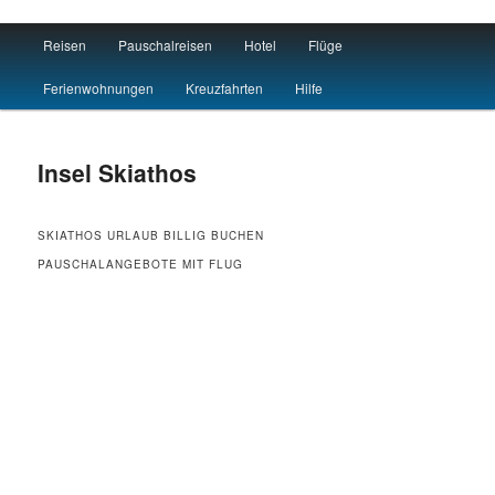
Main menu
Reisen
Pauschalreisen
Hotel
Flüge
Skip to primary content
Skip to secondary content
Hotel Flug Reisen
Ferienwohnungen
Kreuzfahrten
Hilfe
Insel Skiathos
SKIATHOS URLAUB BILLIG BUCHEN
PAUSCHALANGEBOTE MIT FLUG