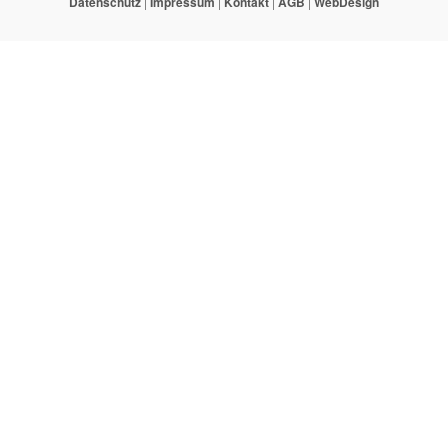
Datenschutz
|
Impressum
|
Kontakt
|
AGB
|
WebDesign