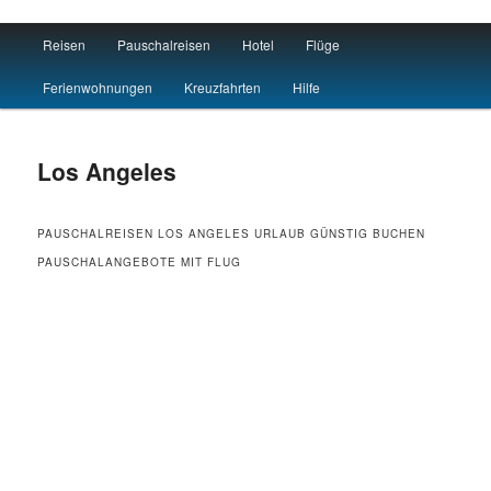
Main menu
Reisen
Pauschalreisen
Hotel
Flüge
Skip to primary content
Skip to secondary content
Reisen L.A. Hotel Flug
Ferienwohnungen
Kreuzfahrten
Hilfe
Los Angeles
PAUSCHALREISEN LOS ANGELES URLAUB GÜNSTIG BUCHEN
PAUSCHALANGEBOTE MIT FLUG