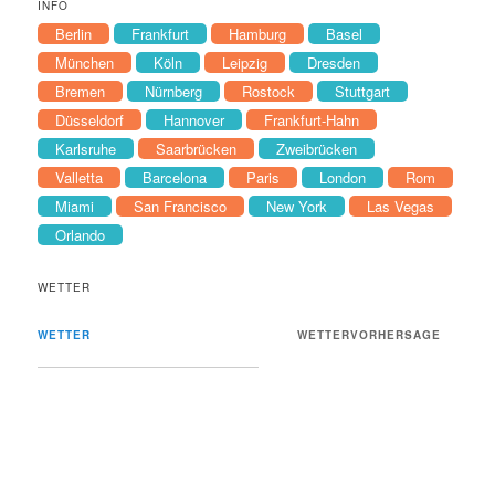
INFO
Berlin
Frankfurt
Hamburg
Basel
München
Köln
Leipzig
Dresden
Bremen
Nürnberg
Rostock
Stuttgart
Düsseldorf
Hannover
Frankfurt-Hahn
Karlsruhe
Saarbrücken
Zweibrücken
Valletta
Barcelona
Paris
London
Rom
Miami
San Francisco
New York
Las Vegas
Orlando
WETTER
WETTER
WETTERVORHERSAGE