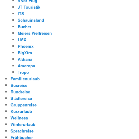
5 vor Flug
JT Touristik
ITS
Schauinsland
Bucher
Meiers Weltreisen
LMX
Phoenix
BigXtra
Aldiana
Ameropa
Tropo
Familienurlaub
Busreise
Rundreise
Städtereise
Gruppenreise
Kurzurlaub
Wellness
Winterurlaub
Sprachreise
Frühbucher