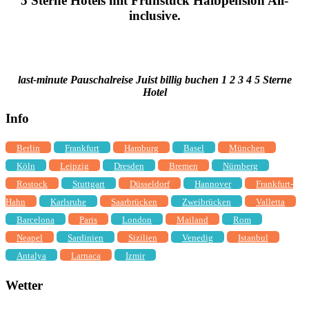
5 Sterne Hotels mit Frühstück Halbpension All-
inclusive.
last-minute Pauschalreise Juist billig buchen 1 2 3 4 5 Sterne
Hotel
Info
Berlin
Frankfurt
Hamburg
Basel
München
Köln
Leipzig
Dresden
Bremen
Nürnberg
Rostock
Stuttgart
Düsseldorf
Hannover
Frankfurt-
Hahn
Karlsruhe
Saarbrücken
Zweibrücken
Valletta
Barcelona
Paris
London
Mailand
Rom
Neapel
Sardinien
Sizilien
Venedig
Istanbul
Antalya
Larnaca
Izmir
Wetter