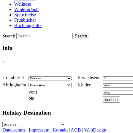
Wellness
Winterurlaub
Sprachreise
Frühbucher
Buchungshilfe
Search
Info
.
Urlaubsziel
Erwachsene
Abflughafen
Kinder
vom
bis
Holiday Destination
Datenschutz
|
Impressum
|
Kontakt
|
AGB
|
WebDesign