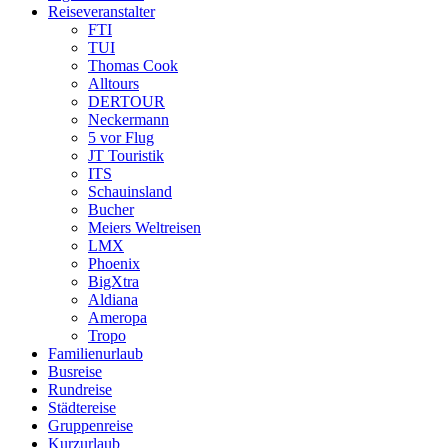
Reiseveranstalter
FTI
TUI
Thomas Cook
Alltours
DERTOUR
Neckermann
5 vor Flug
JT Touristik
ITS
Schauinsland
Bucher
Meiers Weltreisen
LMX
Phoenix
BigXtra
Aldiana
Ameropa
Tropo
Familienurlaub
Busreise
Rundreise
Städtereise
Gruppenreise
Kurzurlaub