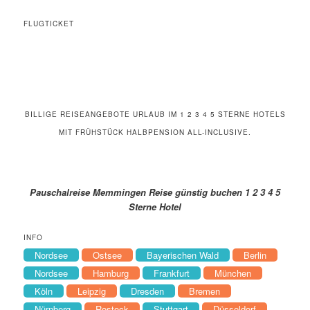
FLUGTICKET
BILLIGE REISEANGEBOTE URLAUB IM 1 2 3 4 5 STERNE HOTELS
MIT FRÜHSTÜCK HALBPENSION ALL-INCLUSIVE.
Pauschalreise Memmingen Reise günstig buchen 1 2 3 4 5
Sterne Hotel
INFO
Nordsee
Ostsee
Bayerischen Wald
Berlin
Nordsee
Hamburg
Frankfurt
München
Köln
Leipzig
Dresden
Bremen
Nürnberg
Rostock
Stuttgart
Düsseldorf