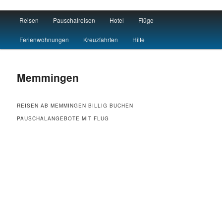
Main menu
Reisen
Pauschalreisen
Hotel
Flüge
Skip to primary content
Skip to secondary content
Hotel Flug Urlaub
Ferienwohnungen
Kreuzfahrten
Hilfe
Memmingen
REISEN AB MEMMINGEN BILLIG BUCHEN
PAUSCHALANGEBOTE MIT FLUG