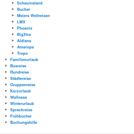
Schauinsland
Bucher
Meiers Weltreisen
LMX
Phoenix
BigXtra
Aldiana
Ameropa
Tropo
Familienurlaub
Busreise
Rundreise
Städtereise
Gruppenreise
Kurzurlaub
Wellness
Winterurlaub
Sprachreise
Frühbucher
Buchungshilfe