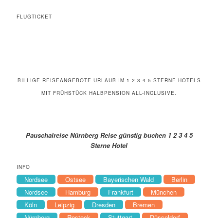
FLUGTICKET
BILLIGE REISEANGEBOTE URLAUB IM 1 2 3 4 5 STERNE HOTELS
MIT FRÜHSTÜCK HALBPENSION ALL-INCLUSIVE.
Pauschalreise Nürnberg Reise günstig buchen 1 2 3 4 5
Sterne Hotel
INFO
Nordsee
Ostsee
Bayerischen Wald
Berlin
Nordsee
Hamburg
Frankfurt
München
Köln
Leipzig
Dresden
Bremen
Nürnberg
Rostock
Stuttgart
Düsseldorf