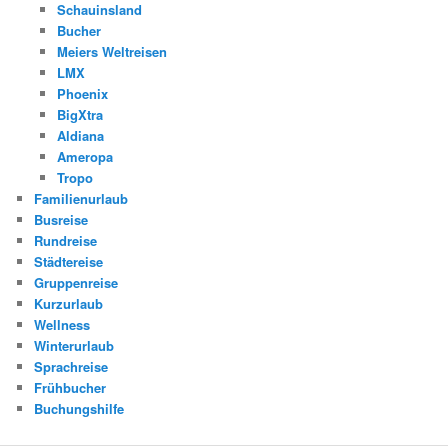
Schauinsland
Bucher
Meiers Weltreisen
LMX
Phoenix
BigXtra
Aldiana
Ameropa
Tropo
Familienurlaub
Busreise
Rundreise
Städtereise
Gruppenreise
Kurzurlaub
Wellness
Winterurlaub
Sprachreise
Frühbucher
Buchungshilfe