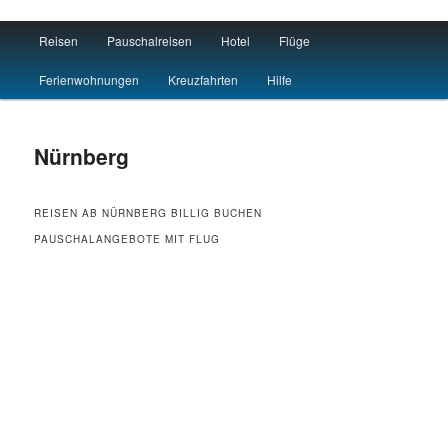
Main menu
Reisen
Pauschalreisen
Hotel
Flüge
Skip to primary content
Skip to secondary content
Hotel Flug Urlaub
Ferienwohnungen
Kreuzfahrten
Hilfe
Nürnberg
REISEN AB NÜRNBERG BILLIG BUCHEN
PAUSCHALANGEBOTE MIT FLUG